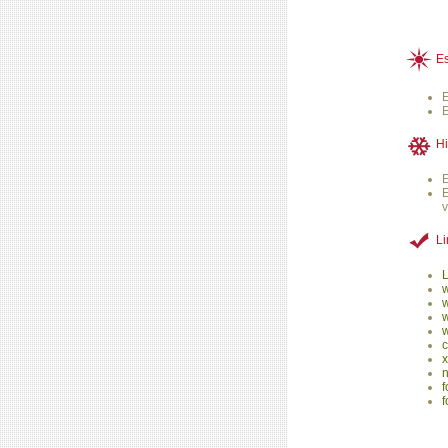
Es
Hi
E
Li
L
c
x
f
f