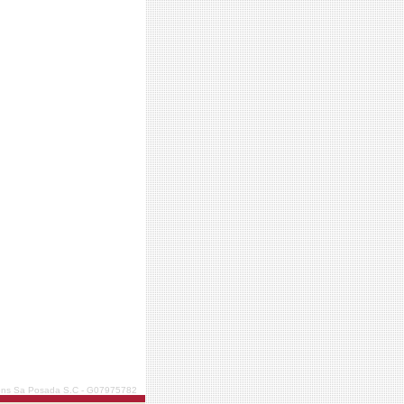
ions Sa Posada S.C - G07975782